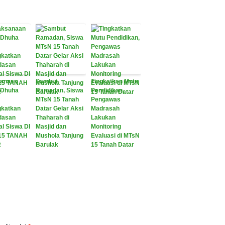
sanaan
Sambut
Tingkatkan Mutu
 Dhuha
Ramadan, Siswa
Pendidikan,
MTsN 15 Tanah
Pengawas
gkatkan
Datar Gelar Aksi
Madrasah
dasan
Thaharah di
Lakukan
al Siswa DI
Masjid dan
Monitoring
15 TANAH
Mushola Tanjung
Evaluasi di MTsN
R
Barulak
15 Tanah Datar