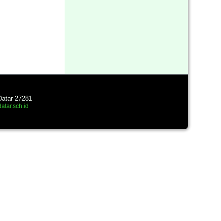
Datar 27281
atar.sch.id