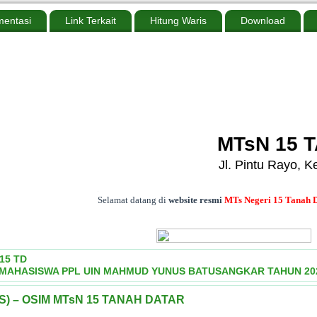
entasi
Link Terkait
Hitung Waris
Download
MTsN 15 
Jl. Pintu Rayo, 
.
Selamat datang di
website resmi
MTs Negeri 15 Tanah Datar, 
15 TD
MAHASISWA PPL UIN MAHMUD YUNUS BATUSANGKAR TAHUN 202
) – OSIM MTsN 15 TANAH DATAR