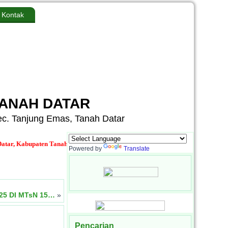
Kontak
TANAH DATAR
Kec. Tanjung Emas, Tanah Datar
Kabupaten Tanah Datar, Provinsi Sumatera Barat
Media Informasi dan Sarana 
Powered by
Translate
5 DI MTsN 15…
»
Pencarian