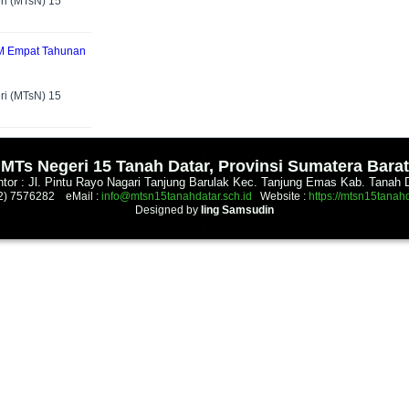
i (MTsN) 15
M Empat Tahunan
i (MTsN) 15
.
MTs Negeri 15 Tanah Datar, Provinsi Sumatera Barat
tor : Jl. Pintu Rayo Nagari Tanjung Barulak Kec. Tanjung Emas Kab. Tanah 
52) 7576282 eMail :
info@mtsn15tanahdatar.sch.id
Website :
https://mtsn15tanahd
Designed by
Iing Samsudin
.