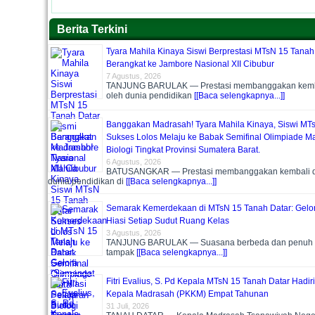
Berita Terkini
Tyara Mahila Kinaya Siswi Berprestasi MTsN 15 Tanah
Berangkat ke Jambore Nasional XII Cibubur
7 Agustus, 2026
TANJUNG BARULAK — Prestasi membanggakan kemba
oleh dunia pendidikan
[[Baca selengkapnya...]]
Banggakan Madrasah! Tyara Mahila Kinaya, Siswi MT
Sukses Lolos Melaju ke Babak Semifinal Olimpiade Ma
Biologi Tingkat Provinsi Sumatera Barat.
6 Agustus, 2026
BATUSANGKAR — Prestasi membanggakan kembali di
dunia pendidikan di
[[Baca selengkapnya...]]
Semarak Kemerdekaan di MTsN 15 Tanah Datar: Gelo
Hiasi Setiap Sudut Ruang Kelas
3 Agustus, 2026
TANJUNG BARULAK — Suasana berbeda dan penuh ge
tampak
[[Baca selengkapnya...]]
Fitri Evalius, S. Pd Kepala MTsN 15 Tanah Datar Hadiri
Kepala Madrasah (PKKM) Empat Tahunan
31 Juli, 2026