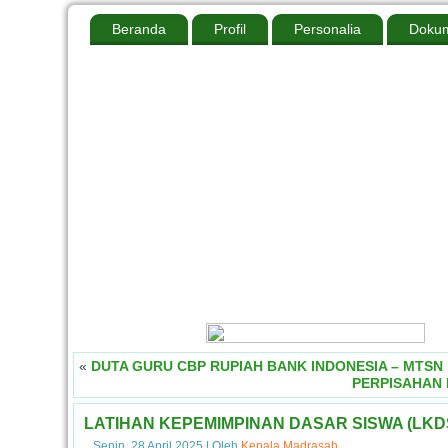
Beranda
Profil
Personalia
Dokum
«
DUTA GURU CBP RUPIAH BANK INDONESIA – MTSN 
PERPISAHAN 
LATIHAN KEPEMIMPINAN DASAR SISWA (LKDS
Senin, 28 April 2025
|
Oleh
Kepala Madrasah