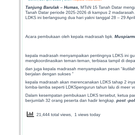
Tanjung Barulak – Humas,
MTsN 15 Tanah Datar meng
Tanah Datar periode 2025-2026 di kampus 2 madarasah.
LDKS ini berlangsung dua hari yakni tanggal 28 – 29 Apri
Acara pembukaan oleh kepala madrasah bpk.
Muspiarma
kepala madrasah menyampaikan pentingnya LDKS ini guna
mengkoordinasikan teman-teman, terbiasa tampil di de
dan juga kepala madrasah menyampaikan pesan “ikutilah
berjalan dengan sukses ”
kepala madrasah akan merencanakan LDKS tahap 2 inyaal
lomba-lamba seperti LDKSpengurun tahun lalu di meer vo
Dalam kesempatan pembukaan LDKS tersebut, ketua pani
berjumlah 32 orang peserta dan hadir lengkap.
post -pol
21,444 total views, 1 views today