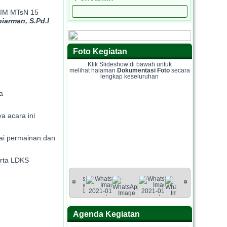
SIM MTsN 15
iarman, S.Pd.I
.
Foto Kegiatan
Klik Slideshow di bawah untuk
melihat halaman
Dokumentasi Foto
secara
lengkap keseluruhan
a
a acara ini
ai permainan dan
erta LDKS
Agenda Kegiatan