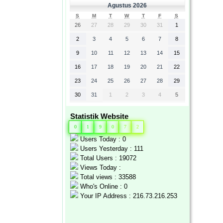
Agustus 2026
S
M
T
W
T
F
S
26
27
28
29
30
31
1
2
3
4
5
6
7
8
9
10
11
12
13
14
15
16
17
18
19
20
21
22
23
24
25
26
27
28
29
30
31
1
2
3
4
5
Statistik Website
0
1
9
0
7
2
Users Today : 0
Users Yesterday : 111
Total Users : 19072
Views Today :
Total views : 33588
Who's Online : 0
Your IP Address : 216.73.216.253