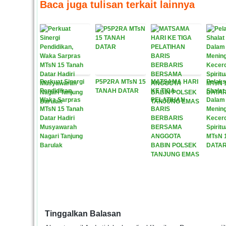
Baca juga tulisan terkait lainnya
Perkuat Sinergi
P5P2RA MTsN 15
MATSAMA HARI
Pelak
Pendidikan,
TANAH DATAR
KE TIGA
Shalat
Waka Sarpras
PELATIHAN
Dalam
MTsN 15 Tanah
BARIS
Menin
Datar Hadiri
BERBARIS
Kecer
Musyawarah
BERSAMA
Spiritu
Nagari Tanjung
ANGGOTA
MTsN 
Barulak
BABIN POLSEK
DATA
TANJUNG EMAS
Tinggalkan Balasan