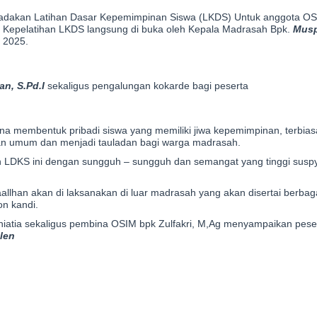
adakan Latihan Dasar Kepemimpinan Siswa (LKDS) Untuk anggota O
 Kepelatihan LKDS langsung di buka oleh Kepala Madrasah Bpk.
Musp
l 2025.
n, S.Pd.I
sekaligus pengalungan kokarde bagi peserta
 membentuk pribadi siswa yang memiliki jiwa kepemimpinan, terbias
pan umum dan menjadi tauladan bagi warga madrasah.
 LDKS ini dengan sungguh – sungguh dan semangat yang tinggi suspy
lhan akan di laksanakan di luar madrasah yang akan disertai berbag
n kandi.
atia sekaligus pembina OSIM bpk Zulfakri, M,Ag menyampaikan pes
len