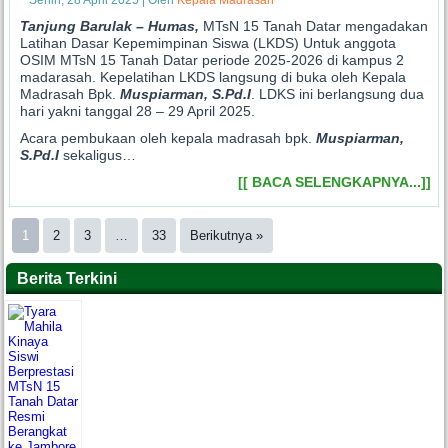
Tanjung Barulak – Humas,
MTsN 15 Tanah Datar mengadakan
Latihan Dasar Kepemimpinan Siswa (LKDS) Untuk anggota
OSIM MTsN 15 Tanah Datar periode 2025-2026 di kampus 2
madarasah. Kepelatihan LKDS langsung di buka oleh Kepala
Madrasah Bpk.
Muspiarman, S.Pd.I
. LDKS ini berlangsung dua
hari yakni tanggal 28 – 29 April 2025.
Acara pembukaan oleh kepala madrasah bpk.
Muspiarman,
S.Pd.I
sekaligus…
[[ BACA SELENGKAPNYA...]]
1
2
3
…
33
Berikutnya »
Berita Terkini