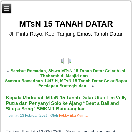
MTsN 15 TANAH DATAR
Jl. Pintu Rayo, Kec. Tanjung Emas, Tanah Datar
.
S
«
Sambut Ramadan, Siswa MTsN 15 Tanah Datar Gelar Aksi
Thaharah di Masjid dan…
Sambut Ramadhan 1447 H, MTsN 15 Tanah Datar Gelar Rapat
Persiapan Strategis dan…
»
Kepala Madrasah MTsN 15 Tanah Datar Utus Tim Volly
Putra dan Penyanyi Solo ke Ajang “Beat a Ball and
Sing a Song” SMKN 1 Batusangkar
Jumat, 13 Februari 2026
|
Oleh
Febby Eka Kurnia
Tanjung Barulak (13/02/2026) – Suasana penuh semangat