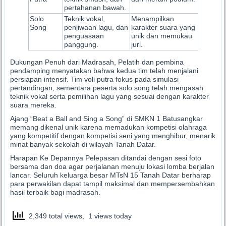
pertahanan bawah.
Solo
Teknik vokal,
Menampilkan
Song
penjiwaan lagu, dan
karakter suara yang
penguasaan
unik dan memukau
panggung.
juri.
Dukungan Penuh dari Madrasah, Pelatih dan pembina
pendamping menyatakan bahwa kedua tim telah menjalani
persiapan intensif. Tim voli putra fokus pada simulasi
pertandingan, sementara peserta solo song telah mengasah
teknik vokal serta pemilihan lagu yang sesuai dengan karakter
suara mereka.
Ajang “Beat a Ball and Sing a Song” di SMKN 1 Batusangkar
memang dikenal unik karena memadukan kompetisi olahraga
yang kompetitif dengan kompetisi seni yang menghibur, menarik
minat banyak sekolah di wilayah Tanah Datar.
Harapan Ke Depannya Pelepasan ditandai dengan sesi foto
bersama dan doa agar perjalanan menuju lokasi lomba berjalan
lancar. Seluruh keluarga besar MTsN 15 Tanah Datar berharap
para perwakilan dapat tampil maksimal dan mempersembahkan
hasil terbaik bagi madrasah.
2,349 total views, 1 views today