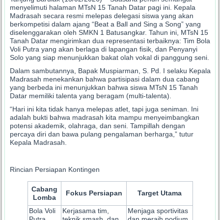
menyelimuti halaman MTsN 15 Tanah Datar pagi ini. Kepala
Madrasah secara resmi melepas delegasi siswa yang akan
berkompetisi dalam ajang “Beat a Ball and Sing a Song” yang
diselenggarakan oleh SMKN 1 Batusangkar. Tahun ini, MTsN 15
Tanah Datar mengirimkan dua representasi terbaiknya: Tim Bola
Voli Putra yang akan berlaga di lapangan fisik, dan Penyanyi
Solo yang siap menunjukkan bakat olah vokal di panggung seni.
Dalam sambutannya, Bapak Muspiarman, S. Pd. I selaku Kepala
Madrasah menekankan bahwa partisipasi dalam dua cabang
yang berbeda ini menunjukkan bahwa siswa MTsN 15 Tanah
Datar memiliki talenta yang beragam (multi-talenta).
“Hari ini kita tidak hanya melepas atlet, tapi juga seniman. Ini
adalah bukti bahwa madrasah kita mampu menyeimbangkan
potensi akademik, olahraga, dan seni. Tampillah dengan
percaya diri dan bawa pulang pengalaman berharga,” tutur
Kepala Madrasah.
Rincian Persiapan Kontingen
Cabang
Fokus Persiapan
Target Utama
Lomba
Bola Voli
Kerjasama tim,
Menjaga sportivitas
Putra
teknik smash, dan
dan meraih podium.