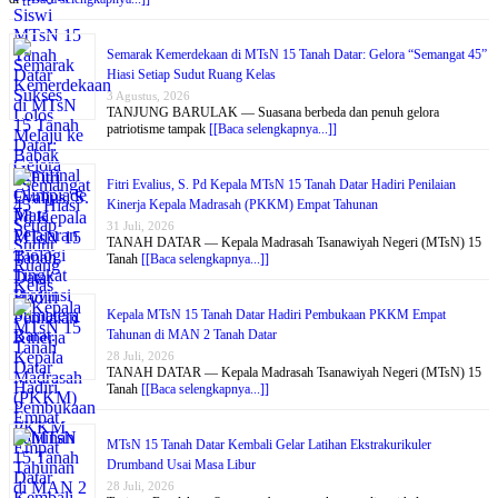
Semarak Kemerdekaan di MTsN 15 Tanah Datar: Gelora “Semangat 45”
Hiasi Setiap Sudut Ruang Kelas
3 Agustus, 2026
TANJUNG BARULAK — Suasana berbeda dan penuh gelora
patriotisme tampak
[[Baca selengkapnya...]]
Fitri Evalius, S. Pd Kepala MTsN 15 Tanah Datar Hadiri Penilaian
Kinerja Kepala Madrasah (PKKM) Empat Tahunan
31 Juli, 2026
TANAH DATAR — Kepala Madrasah Tsanawiyah Negeri (MTsN) 15
Tanah
[[Baca selengkapnya...]]
Kepala MTsN 15 Tanah Datar Hadiri Pembukaan PKKM Empat
Tahunan di MAN 2 Tanah Datar
28 Juli, 2026
TANAH DATAR — Kepala Madrasah Tsanawiyah Negeri (MTsN) 15
Tanah
[[Baca selengkapnya...]]
MTsN 15 Tanah Datar Kembali Gelar Latihan Ekstrakurikuler
Drumband Usai Masa Libur
28 Juli, 2026