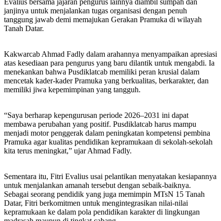
Evalius bersama jajaran pengurus lainnya diambil sumpah dan
janjinya untuk menjalankan tugas organisasi dengan penuh
tanggung jawab demi memajukan Gerakan Pramuka di wilayah
Tanah Datar.
Kakwarcab Ahmad Fadly dalam arahannya menyampaikan apresiasi
atas kesediaan para pengurus yang baru dilantik untuk mengabdi. Ia
menekankan bahwa Pusdiklatcab memiliki peran krusial dalam
mencetak kader-kader Pramuka yang berkualitas, berkarakter, dan
memiliki jiwa kepemimpinan yang tangguh.
“Saya berharap kepengurusan periode 2026–2031 ini dapat
membawa perubahan yang positif. Pusdiklatcab harus mampu
menjadi motor penggerak dalam peningkatan kompetensi pembina
Pramuka agar kualitas pendidikan kepramukaan di sekolah-sekolah
kita terus meningkat,” ujar Ahmad Fadly.
Sementara itu, Fitri Evalius usai pelantikan menyatakan kesiapannya
untuk menjalankan amanah tersebut dengan sebaik-baiknya.
Sebagai seorang pendidik yang juga memimpin MTsN 15 Tanah
Datar, Fitri berkomitmen untuk mengintegrasikan nilai-nilai
kepramukaan ke dalam pola pendidikan karakter di lingkungan
madrasah maupun di tingkat cabang.