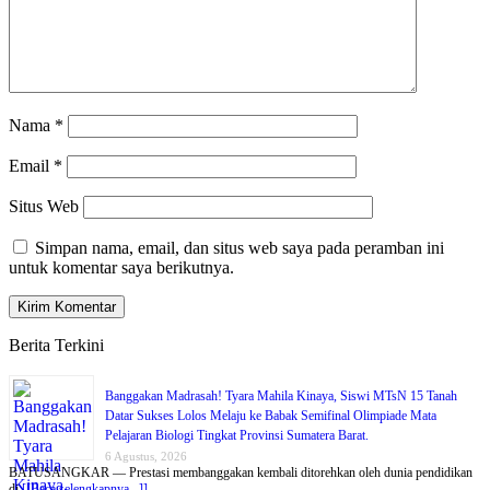
Nama
*
Email
*
Situs Web
Simpan nama, email, dan situs web saya pada peramban ini
untuk komentar saya berikutnya.
Berita Terkini
Banggakan Madrasah! Tyara Mahila Kinaya, Siswi MTsN 15 Tanah
Datar Sukses Lolos Melaju ke Babak Semifinal Olimpiade Mata
Pelajaran Biologi Tingkat Provinsi Sumatera Barat.
6 Agustus, 2026
BATUSANGKAR — Prestasi membanggakan kembali ditorehkan oleh dunia pendidikan
di
[[Baca selengkapnya...]]