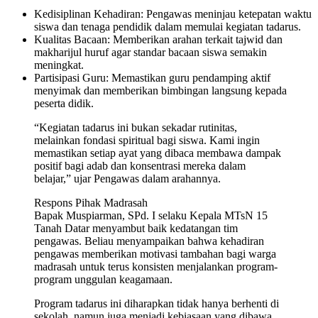
Kedisiplinan Kehadiran: Pengawas meninjau ketepatan waktu
siswa dan tenaga pendidik dalam memulai kegiatan tadarus.
Kualitas Bacaan: Memberikan arahan terkait tajwid dan
makharijul huruf agar standar bacaan siswa semakin
meningkat.
Partisipasi Guru: Memastikan guru pendamping aktif
menyimak dan memberikan bimbingan langsung kepada
peserta didik.
“Kegiatan tadarus ini bukan sekadar rutinitas,
melainkan fondasi spiritual bagi siswa. Kami ingin
memastikan setiap ayat yang dibaca membawa dampak
positif bagi adab dan konsentrasi mereka dalam
belajar,” ujar Pengawas dalam arahannya.
Respons Pihak Madrasah
Bapak Muspiarman, S
Pd. I selaku Kepala MTsN 15
Tanah Datar menyambut baik kedatangan tim
pengawas. Beliau menyampaikan bahwa kehadiran
pengawas memberikan motivasi tambahan bagi warga
madrasah untuk terus konsisten menjalankan program-
program unggulan keagamaan.
Program tadarus ini diharapkan tidak hanya berhenti di
sekolah, namun juga menjadi kebiasaan yang dibawa