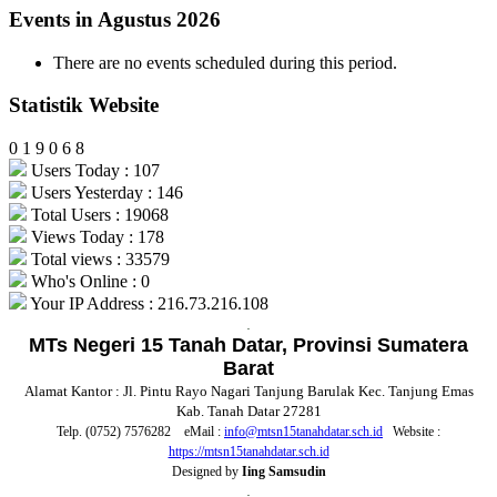
Events in Agustus 2026
There are no events scheduled during this period.
Statistik Website
0
1
9
0
6
8
Users Today : 107
Users Yesterday : 146
Total Users : 19068
Views Today : 178
Total views : 33579
Who's Online : 0
Your IP Address : 216.73.216.108
.
MTs Negeri 15 Tanah Datar, Provinsi Sumatera
Barat
Alamat Kantor : Jl. Pintu Rayo Nagari Tanjung Barulak Kec. Tanjung Emas
Kab. Tanah Datar 27281
Telp. (0752) 7576282 eMail :
info@mtsn15tanahdatar.sch.id
Website :
https://mtsn15tanahdatar.sch.id
Designed by
Iing Samsudin
.