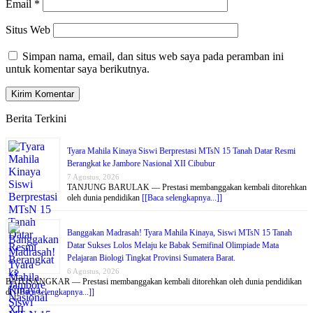
Email
*
Situs Web
Simpan nama, email, dan situs web saya pada peramban ini
untuk komentar saya berikutnya.
Berita Terkini
Tyara Mahila Kinaya Siswi Berprestasi MTsN 15 Tanah Datar Resmi
Berangkat ke Jambore Nasional XII Cibubur
7 Agustus, 2026
TANJUNG BARULAK — Prestasi membanggakan kembali ditorehkan
oleh dunia pendidikan
[[Baca selengkapnya...]]
Banggakan Madrasah! Tyara Mahila Kinaya, Siswi MTsN 15 Tanah
Datar Sukses Lolos Melaju ke Babak Semifinal Olimpiade Mata
Pelajaran Biologi Tingkat Provinsi Sumatera Barat.
6 Agustus, 2026
BATUSANGKAR — Prestasi membanggakan kembali ditorehkan oleh dunia pendidikan
di
[[Baca selengkapnya...]]