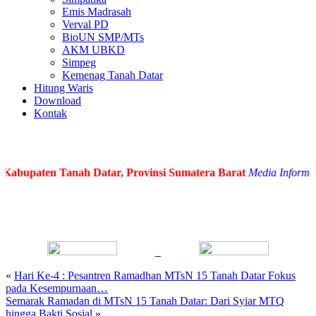
Emis Madrasah
Verval PD
BioUN SMP/MTs
AKM UBKD
Simpeg
Kemenag Tanah Datar
Hitung Waris
Download
Kontak
bupaten Tanah Datar, Provinsi Sumatera Barat
Media Informasi d
«
Hari Ke-4 : Pesantren Ramadhan MTsN 15 Tanah Datar Fokus
pada Kesempurnaan…
Semarak Ramadan di MTsN 15 Tanah Datar: Dari Syiar MTQ
hingga Bakti Sosial
»