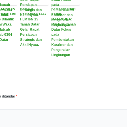
 MTsN 15
Sambut
Semangat Hari
atar, Fitri
Ramadhan 1447
Kedua
 Dilantik
H, MTsN 15
MATAMUDA:
ai Waka
Tanah Datar
MTsN 15 Tanah
latcab
Gelar Rapat
Datar Fokus
ab 0304
Persiapan
pada
Datar
Strategis dan
Pembentukan
Aksi Nyata.
Karakter dan
Pengenalan
Lingkungan
 ditandai
*