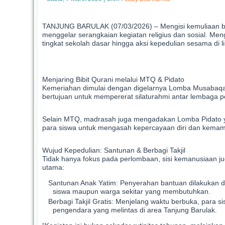
TANJUNG BARULAK (07/03/2026) – Mengisi kemuliaan bu
menggelar serangkaian kegiatan religius dan sosial. M
tingkat sekolah dasar hingga aksi kepedulian sesama di 
Menjaring Bibit Qurani melalui MTQ & Pidato
Kemeriahan dimulai dengan digelarnya Lomba Musabaqah 
bertujuan untuk mempererat silaturahmi antar lembaga p
Selain MTQ, madrasah juga mengadakan Lomba Pidato yan
para siswa untuk mengasah kepercayaan diri dan kemamp
Wujud Kepedulian: Santunan & Berbagi Takjil
Tidak hanya fokus pada perlombaan, sisi kemanusiaan ju
utama:
Santunan Anak Yatim: Penyerahan bantuan dilakukan d
siswa maupun warga sekitar yang membutuhkan.
Berbagi Takjil Gratis: Menjelang waktu berbuka, para 
pengendara yang melintas di area Tanjung Barulak.