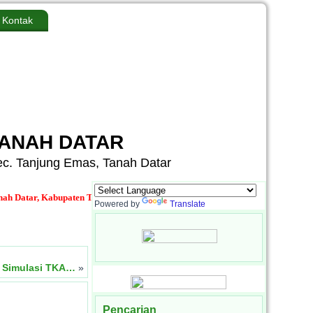
Kontak
TANAH DATAR
Kec. Tanjung Emas, Tanah Datar
r, Kabupaten Tanah Datar, Provinsi Sumatera Barat
Media Informasi dan Sar
Powered by
Translate
h Simulasi TKA…
»
Pencarian