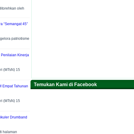
torehkan oleh
ra “Semangat 45”
lora patriotisme
 Penilaian Kinerja
i (MTsN) 15
Temukan Kami di Facebook
M Empat Tahunan
i (MTsN) 15
rikuler Drumband
ti halaman