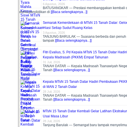
6 Agustus, 2026
BATUSANGKAR — Prestasi membanggakan kembali di
dunia pendidikan di
[[Baca selengkapnya...]]
Semarak Kemerdekaan di MTsN 15 Tanah Datar: Gelo
Hiasi Setiap Sudut Ruang Kelas
3 Agustus, 2026
TANJUNG BARULAK — Suasana berbeda dan penuh ge
tampak
[[Baca selengkapnya...]]
Fitri Evalius, S. Pd Kepala MTsN 15 Tanah Datar Hadiri
Kepala Madrasah (PKKM) Empat Tahunan
31 Juli, 2026
TANAH DATAR — Kepala Madrasah Tsanawiyah Neger
Tanah
[[Baca selengkapnya...]]
Kepala MTsN 15 Tanah Datar Hadiri Pembukaan PKK
di MAN 2 Tanah Datar
28 Juli, 2026
TANAH DATAR — Kepala Madrasah Tsanawiyah Neger
Tanah
[[Baca selengkapnya...]]
MTsN 15 Tanah Datar Kembali Gelar Latihan Ekstraku
Usai Masa Libur
28 Juli, 2026
Tanjung Barulak — Semangat baru tampak menyelimu