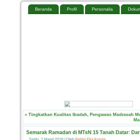
Beranda
Profil
Personalia
Dokum
«
Tingkatkan Kualitas Ibadah, Pengawas Madrasah Mo
Ma
Semarak Ramadan di MTsN 15 Tanah Datar: Dari
Sabtu, 7 Maret 2026
|
Oleh
Febby Eka Kurnia