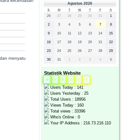
ntara kecerdasan
Agustus 2026
S
M
T
W
T
F
S
26
27
28
29
30
31
1
2
3
4
5
6
7
8
9
10
11
12
13
14
15
16
17
18
19
20
21
22
23
24
25
26
27
28
29
, dan menyatu
30
31
1
2
3
4
5
Statistik Website
0
1
8
9
5
6
Users Today : 141
Users Yesterday : 25
Total Users : 18956
Views Today : 160
Total views : 33396
Who's Online : 0
Your IP Address : 216.73.216.110