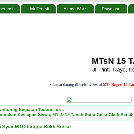
entasi
Link Terkait
Hitung Waris
Download
MTsN 15 
Jl. Pintu Rayo, 
.
Selamat datang di
website resmi
MTs Negeri 15 Tanah Data
nitoring Kegiatan Tadarus di…
ntapkan Kesiapan Siswa, MTsN 15 Tanah Datar Gelar Gladi Bersi
 Syiar MTQ hingga Bakti Sosial