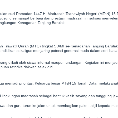
lan suci Ramadan 1447 H, Madrasah Tsanawiyah Negeri (MTsN) 15 
engusung semangat berbagi dan prestasi, madrasah ini sukses menyel
lingkungan Kenagarian Tanjung Barulak.
Tilawatil Quran (MTQ) tingkat SD/MI se-Kenagarian Tanjung Barulak. 
endidikan sekaligus menjaring potensi generasi muda dalam seni baca 
g diikuti oleh siswa internal maupun undangan. Kegiatan ini menjad
uan retorika dakwah sejak dini.
ga menjadi prioritas. Keluarga besar MTsN 15 Tanah Datar melaksanak
i lingkungan madrasah sebagai bentuk kasih sayang dan tanggung jaw
siswa dan guru turun ke jalan untuk membagikan paket takjil kepada ma