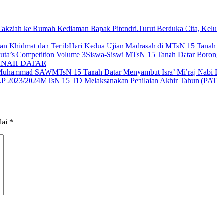
Turut Berduka Cita, Ke
Hari Kedua Ujian Madrasah di MTsN 15 Tanah D
Siswa-Siswi MTsN 15 Tanah Datar Borong
TANAH DATAR
MTsN 15 Tanah Datar Menyambut Isra’ Mi’raj Na
MTsN 15 TD Melaksanakan Penilaian Akhir Tahun (PAT
dai
*