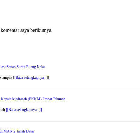
 komentar saya berikutnya.
asi Setiap Sudut Ruang Kelas
e tampak
[[Baca selengkapnya...]]
erja Kepala Madrasah (PKKM) Empat Tahunan
anah
[[Baca selengkapnya...]]
di MAN 2 Tanah Datar