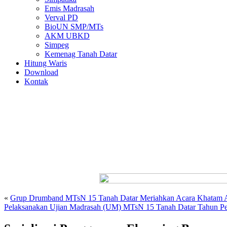
Emis Madrasah
Verval PD
BioUN SMP/MTs
AKM UBKD
Simpeg
Kemenag Tanah Datar
Hitung Waris
Download
Kontak
«
Grup Drumband MTsN 15 Tanah Datar Meriahkan Acara Khatam 
Pelaksanakan Ujian Madrasah (UM) MTsN 15 Tanah Datar Tahun Pe