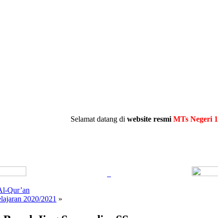
.
Selamat datang di
website resmi
MTs Negeri 15 Tanah 
Al-Qur’an
lajaran 2020/2021
»