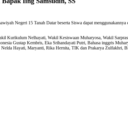
 Bapak Iing Samsudin, SS
nawiyah Negeri 15 Tanah Datar beserta Siswa dapat menggunakannya
akil Kurikulum Nelhayati, Wakil Kesiswaan Muharyosa, Wakil Sarpras P
donesia Gustap Kembris, Eka Srihandayati Putri, Bahasa inggris Muhar
Nelda Hayati, Maryanti, Rika Hernita, TIK dan Prakarya Zulfakhri, Bim