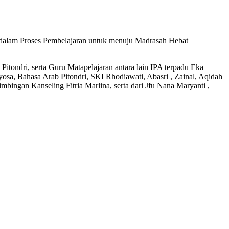
 dalam Proses Pembelajaran untuk menuju Madrasah Hebat
itondri, serta Guru Matapelajaran antara lain IPA terpadu Eka
yosa, Bahasa Arab Pitondri, SKI Rhodiawati, Abasri , Zainal, Aqidah
bingan Kanseling Fitria Marlina, serta dari Jfu Nana Maryanti ,