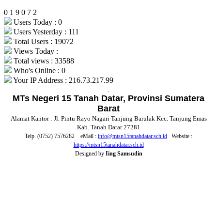
0
1
9
0
7
2
Users Today : 0
Users Yesterday : 111
Total Users : 19072
Views Today :
Total views : 33588
Who's Online : 0
Your IP Address : 216.73.217.99
.
MTs Negeri 15 Tanah Datar, Provinsi Sumatera
Barat
Alamat Kantor : Jl. Pintu Rayo Nagari Tanjung Barulak Kec. Tanjung Emas
Kab. Tanah Datar 27281
Telp. (0752) 7576282 eMail :
info@mtsn15tanahdatar.sch.id
Website :
https://mtsn15tanahdatar.sch.id
Designed by
Iing Samsudin
.