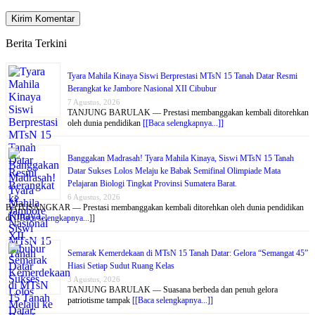
Berita Terkini
Tyara Mahila Kinaya Siswi Berprestasi MTsN 15 Tanah Datar Resmi
Berangkat ke Jambore Nasional XII Cibubur
7 Agustus, 2026
TANJUNG BARULAK — Prestasi membanggakan kembali ditorehkan
oleh dunia pendidikan
[[Baca selengkapnya...]]
Banggakan Madrasah! Tyara Mahila Kinaya, Siswi MTsN 15 Tanah
Datar Sukses Lolos Melaju ke Babak Semifinal Olimpiade Mata
Pelajaran Biologi Tingkat Provinsi Sumatera Barat.
6 Agustus, 2026
BATUSANGKAR — Prestasi membanggakan kembali ditorehkan oleh dunia pendidikan
di
[[Baca selengkapnya...]]
Semarak Kemerdekaan di MTsN 15 Tanah Datar: Gelora “Semangat 45”
Hiasi Setiap Sudut Ruang Kelas
3 Agustus, 2026
TANJUNG BARULAK — Suasana berbeda dan penuh gelora
patriotisme tampak
[[Baca selengkapnya...]]