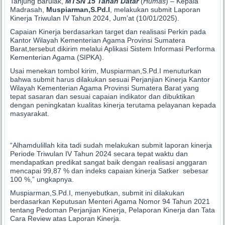
Tanjung Barulak,
MTSN 15 Tanah Datar
(
Humas
) – Kepala
Madrasah,
Muspiarman,S.Pd.I
, melakukan submit Laporan
Kinerja Triwulan IV Tahun 2024, Jum’at (10/01/2025).
Capaian Kinerja berdasarkan target dan realisasi Perkin pada
Kantor Wilayah Kementerian Agama Provinsi Sumatera
Barat,tersebut dikirim melalui Aplikasi Sistem Informasi Performa
Kementerian Agama (SIPKA).
Usai menekan tombol kirim, Muspiarman,S.Pd.I menuturkan
bahwa submit harus dilakukan sesuai Perjanjian Kinerja Kantor
Wilayah Kementerian Agama Provinsi Sumatera Barat yang
tepat sasaran dan sesuai capaian indikator dan dibuktikan
dengan peningkatan kualitas kinerja terutama pelayanan kepada
masyarakat.
“Alhamdulillah kita tadi sudah melakukan submit laporan kinerja
Periode Triwulan IV Tahun 2024 secara tepat waktu dan
mendapatkan predikat sangat baik dengan realisasi anggaran
mencapai 99,87 % dan indeks capaian kinerja Satker sebesar
100 %,” ungkapnya.
Muspiarman,S.Pd.I, menyebutkan, submit ini dilakukan
berdasarkan Keputusan Menteri Agama Nomor 94 Tahun 2021
tentang Pedoman Perjanjian Kinerja, Pelaporan Kinerja dan Tata
Cara Review atas Laporan Kinerja.