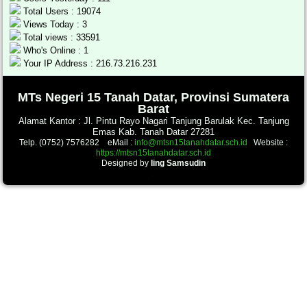
Total Users : 19074
Views Today : 3
Total views : 33591
Who's Online : 1
Your IP Address : 216.73.216.231
.
MTs Negeri 15 Tanah Datar, Provinsi Sumatera
Barat
Alamat Kantor : Jl. Pintu Rayo Nagari Tanjung Barulak Kec. Tanjung
Emas Kab. Tanah Datar 27281
Telp. (0752) 7576282 eMail :
info@mtsn15tanahdatar.sch.id
Website :
https://mtsn15tanahdatar.sch.id
Designed by
Iing Samsudin
.