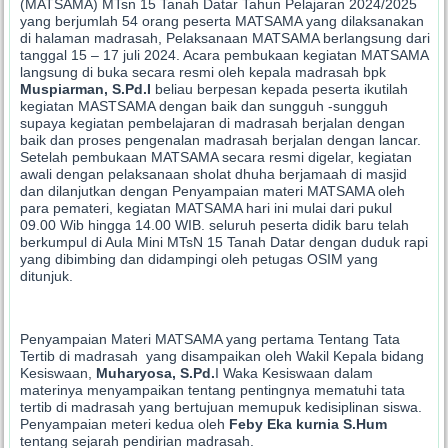
(MATSAMA) MTsn 15 Tanah Datar Tahun Pelajaran 2024/2025
yang berjumlah 54 orang peserta MATSAMA yang dilaksanakan
di halaman madrasah, Pelaksanaan MATSAMA berlangsung dari
tanggal 15 – 17 juli 2024. Acara pembukaan kegiatan MATSAMA
langsung di buka secara resmi oleh kepala madrasah bpk
Muspiarman, S.Pd.I
beliau berpesan kepada peserta ikutilah
kegiatan MASTSAMA dengan baik dan sungguh -sungguh
supaya kegiatan pembelajaran di madrasah berjalan dengan
baik dan proses pengenalan madrasah berjalan dengan lancar.
Setelah pembukaan MATSAMA secara resmi digelar, kegiatan
awali dengan pelaksanaan sholat dhuha berjamaah di masjid
dan dilanjutkan dengan Penyampaian materi MATSAMA oleh
para pemateri, kegiatan MATSAMA hari ini mulai dari pukul
09.00 Wib hingga 14.00 WIB. seluruh peserta didik baru telah
berkumpul di Aula Mini MTsN 15 Tanah Datar dengan duduk rapi
yang dibimbing dan didampingi oleh petugas OSIM yang
ditunjuk.
Penyampaian Materi MATSAMA yang pertama Tentang Tata
Tertib di madrasah yang disampaikan oleh Wakil Kepala bidang
Kesiswaan,
Muharyosa, S.Pd.
I Waka Kesiswaan dalam
materinya menyampaikan tentang pentingnya mematuhi tata
tertib di madrasah yang bertujuan memupuk kedisiplinan siswa.
Penyampaian meteri kedua oleh
Feby Eka kurnia S.Hum
tentang sejarah pendirian madrasah.