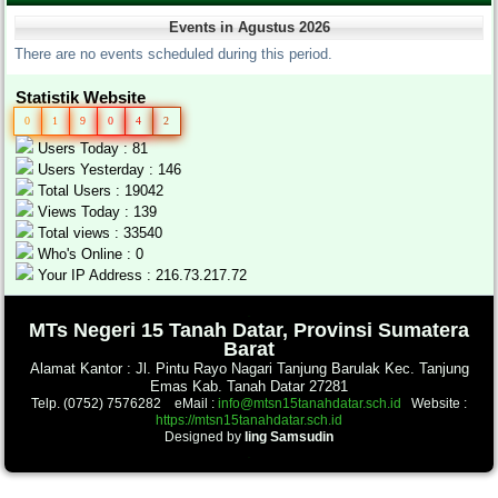
Events in Agustus 2026
There are no events scheduled during this period.
Statistik Website
0
1
9
0
4
2
Users Today : 81
Users Yesterday : 146
Total Users : 19042
Views Today : 139
Total views : 33540
Who's Online : 0
Your IP Address : 216.73.217.72
.
MTs Negeri 15 Tanah Datar, Provinsi Sumatera
Barat
Alamat Kantor : Jl. Pintu Rayo Nagari Tanjung Barulak Kec. Tanjung
Emas Kab. Tanah Datar 27281
Telp. (0752) 7576282 eMail :
info@mtsn15tanahdatar.sch.id
Website :
https://mtsn15tanahdatar.sch.id
Designed by
Iing Samsudin
.