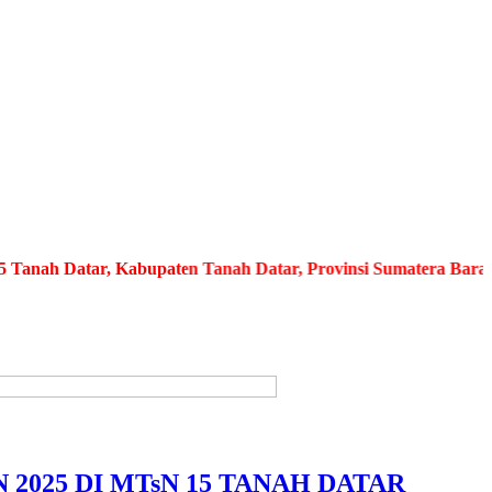
h Datar, Kabupaten Tanah Datar, Provinsi Sumatera Barat
Media
025 DI MTsN 15 TANAH DATAR