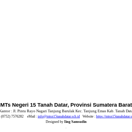
.
MTs Negeri 15 Tanah Datar, Provinsi Sumatera Barat
Kantor : Jl. Pintu Rayo Nagari Tanjung Barulak Kec. Tanjung Emas Kab. Tanah Dat
. (0752) 7576282 eMail :
info@mtsn15tanahdatar.sch.id
Website :
https://mtsn15tanahdatar.s
Designed by
Iing Samsudin
.