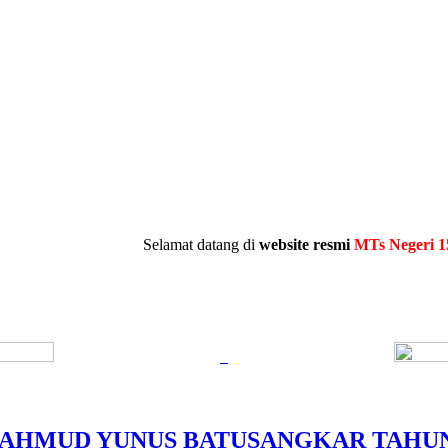
.
Selamat datang di
website resmi
MTs Negeri 15 Tana
AHMUD YUNUS BATUSANGKAR TAHUN 2