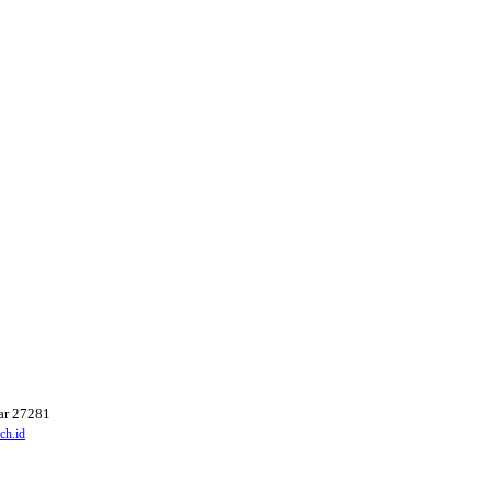
ar 27281
ch.id