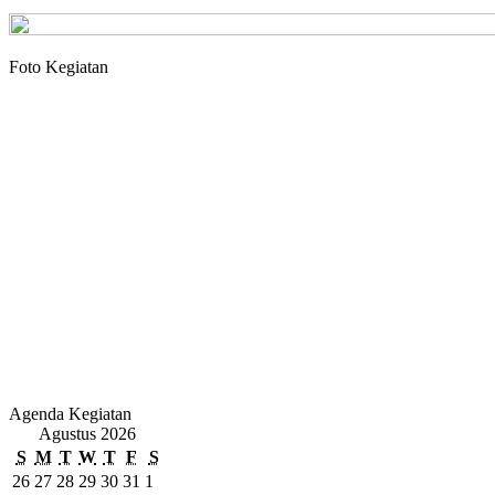
Foto Kegiatan
Agenda Kegiatan
Agustus 2026
S
M
T
W
T
F
S
26
27
28
29
30
31
1