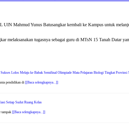
PPL UIN Mahmud Yunus Batusangkar kembali ke Kampus untuk melanjut
r melaksanakan tugasnya sebagai guru di MTsN 15 Tanah Datar yan
kses Lolos Melaju ke Babak Semifinal Olimpiade Mata Pelajaran Biologi Tingkat Provinsi 
ia pendidikan di
[[Baca selengkapnya...]]
asi Setiap Sudut Ruang Kelas
e tampak
[[Baca selengkapnya...]]