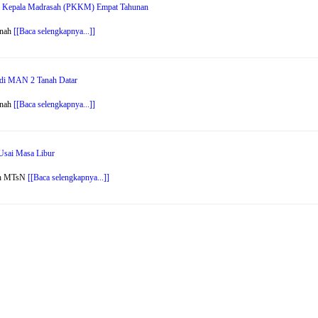
erja Kepala Madrasah (PKKM) Empat Tahunan
anah
[[Baca selengkapnya...]]
di MAN 2 Tanah Datar
anah
[[Baca selengkapnya...]]
Usai Masa Libur
sah MTsN
[[Baca selengkapnya...]]