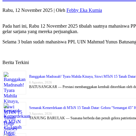
Rabu, 12 November 2025
|
Oleh
Febby Eka Kurnia
Pada hari ini, Rabu 12 November 2025 tibalah saatnya mahasiswa 
gelar sarjana yang mereka perjuangkan.
Selama 3 bulan sudah mahasiswa PPL UIN Mahmud Yunus Batusangka
Berita Terkini
Banggakan Madrasah! Tyara Mahila Kinaya, Siswi MTsN 15 Tanah Datar Su
6 Agustus, 2026
BATUSANGKAR — Prestasi membanggakan kembali ditorehkan oleh dun
Semarak Kemerdekaan di MTsN 15 Tanah Datar: Gelora “Semangat 45” Hi
3 Agustus, 2026
TANJUNG BARULAK — Suasana berbeda dan penuh gelora patriotism