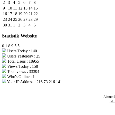
2
3
4
5
6
7
8
9
10
11
12
13
14
15
16
17
18
19
20
21
22
23
24
25
26
27
28
29
30
31
1
2
3
4
5
Statistik Website
0
1
8
9
5
5
Users Today : 140
Users Yesterday : 25
Total Users : 18955
Views Today : 158
Total views : 33394
Who's Online : 1
Your IP Address : 216.73.216.141
Alamat 
Telp