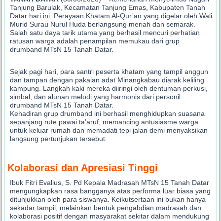
Tanjung Barulak, Kecamatan Tanjung Emas, Kabupaten Tanah
Datar hari ini. Perayaan Khatam Al-Qur’an yang digelar oleh Wali
Murid Surau Nurul Huda berlangsung meriah dan semarak.
Salah satu daya tarik utama yang berhasil mencuri perhatian
ratusan warga adalah penampilan memukau dari grup
drumband MTsN 15 Tanah Datar.
Sejak pagi hari, para santri peserta khatam yang tampil anggun
dan tampan dengan pakaian adat Minangkabau diarak keliling
kampung. Langkah kaki mereka diiringi oleh dentuman perkusi,
simbal, dan alunan melodi yang harmonis dari personil
drumband MTsN 15 Tanah Datar.
Kehadiran grup drumband ini berhasil menghidupkan suasana
sepanjang rute pawai ta’aruf, memancing antusiasme warga
untuk keluar rumah dan memadati tepi jalan demi menyaksikan
langsung pertunjukan tersebut.
Kolaborasi dan Apresiasi Tinggi
Ibuk Fitri Evalius, S. Pd Kepala Madrasah MTsN 15 Tanah Datar
mengungkapkan rasa bangganya atas performa luar biasa yang
ditunjukkan oleh para siswanya. Keikutsertaan ini bukan hanya
sekadar tampil, melainkan bentuk pengabdian madrasah dan
kolaborasi positif dengan masyarakat sekitar dalam mendukung