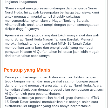
kegiatan keagamaan.
“Kami sangat mengapresiasi undangan dari pengurus Surau
Nurul Huda. Ini adalah kesempatan berharga bagi siswa kami
untuk mengasah mental tampil di publik sekaligus
menyemarakkan syiar Islam di Nagari Tanjung Barulak.
Alhamdulillah, anak-anak tampil dengan penuh semangat dan
disiplin tinggi,” ujarnya.
Apresiasi senada juga datang dari tokoh masyarakat dan wali
murid Surau Nurul Huda Nagari Tanjung Barulak. Menurut
mereka, kehadiran drumband dari MTsN 15 Tanah Datar
memberikan warna baru dan energi positif yang membuat
perayaan Khatam Al-Qur’an tahun ini terasa jauh lebih megah
dari tahun-tahun sebelumnya.
Penutup yang Manis
Pawai yang berlangsung tertib dan aman ini diakhiri dengan
tepuk tangan meriah dari masyarakat saat rombongan pawai
dan drumband memasuki area utama Surau Nurul Huda. Acara
kemudian dilanjutkan dengan prosesi ujian pembacaan ayat suci
Al-Qur’an oleh para peserta khatam.
Dengan suksesnya penampilan hari ini, grup drumband MTsN
15 Tanah Datar kembali membuktikan diri sebagai salah satu
ekstrakurikuler unggulan yang tidak hanya berprestasi di