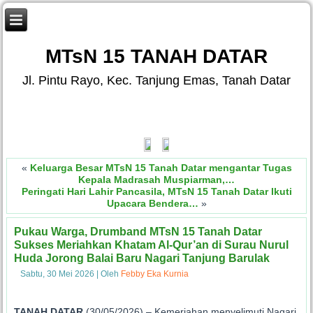
MTsN 15 TANAH DATAR
Jl. Pintu Rayo, Kec. Tanjung Emas, Tanah Datar
«
Keluarga Besar MTsN 15 Tanah Datar mengantar Tugas
Kepala Madrasah Muspiarman,…
Peringati Hari Lahir Pancasila, MTsN 15 Tanah Datar Ikuti
Upacara Bendera…
»
Pukau Warga, Drumband MTsN 15 Tanah Datar
Sukses Meriahkan Khatam Al-Qur’an di Surau Nurul
Huda Jorong Balai Baru Nagari Tanjung Barulak
Sabtu, 30 Mei 2026
|
Oleh
Febby Eka Kurnia
TANAH DATAR
(30/05/2026) – Kemeriahan menyelimuti Nagari