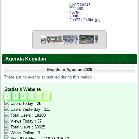
Agenda Kegiatan
Events in Agustus 2026
There are no events scheduled during this period.
Statistik Website
0
1
9
1
0
0
Users Today : 28
Users Yesterday : 111
Total Users : 19100
Views Today : 37
Total views : 33625
Who's Online : 3
Your IP Address : 216.73.216.40