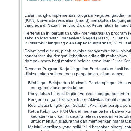
Dalam rangka implementasi program kerja pengabdian m
(KKN) Universitas Andalas (Unand) melakukan kunjungan
yang ada di Nagari Tanjung Barulak Kecamatan Tanjung 
Pertemuan ini bertujuan untuk menyelaraskan program k
sekolah Madrasah Tsanawiyah Negeri (MTsN) 15 Tanah
ini disambut langsung oleh Bapak Muspiarman, S.Pd.I se
Dalam sesi diskusi, pihak sekolah menyambut baik inisiat
sangat terbuka dengan kehadiran adik-adik mahasiswa. H
dampak nyata bagi motivasi belajar siswa kami,” ujar K
Rencana Program Kerja Unggulan Berdasarkan hasil koo
dilaksanakan selama masa pengabdian, di antaranya:
Bimbingan Belajar dan Motivasi: Pendampingan khusus u
mengenai dunia perkuliahan.
Penyuluhan Literasi Digital: Edukasi penggunaan interne
Pengembangan Ekstrakurikuler: Aktivitas kreatif sepert
Revitalisasi Lingkungan Sekolah: Aksi hijau berupa p
Ketua Kelompok KKN Unand menyampaikan bahwa kunjun
kegiatan yang kami rancang relevan dengan kebutuha
untuk menjalin silaturahmi dan memberikan manfaat b
Melalui koordinasi yang solid ini, diharapkan sinergi a