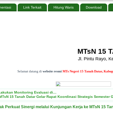
entasi
Link Terkait
Hitung Waris
Download
MTsN 15 
Jl. Pintu Rayo, 
.
Selamat datang di
website resmi
MTs Negeri 15 Tanah Datar, Kabupaten Ta
akukan Monitoring Evaluasi di…
MTsN 15 Tanah Datar Gelar Rapat Koordinasi Strategis Semester 
k Perkuat Sinergi melalui Kunjungan Kerja ke MTsN 15 Ta