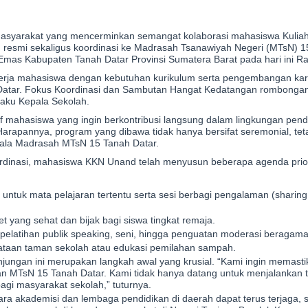
asyarakat yang mencerminkan semangat kolaborasi mahasiswa Kuliah
 resmi sekaligus koordinasi ke Madrasah Tsanawiyah Negeri (MTsN) 1
Emas Kabupaten Tanah Datar Provinsi Sumatera Barat pada hari ini Ra
erja mahasiswa dengan kebutuhan kurikulum serta pengembangan kara
 Datar. Fokus Koordinasi dan Sambutan Hangat Kedatangan rombong
laku Kepala Sekolah.
if mahasiswa yang ingin berkontribusi langsung dalam lingkungan pendi
arapannya, program yang dibawa tidak hanya bersifat seremonial, te
epala Madrasah MTsN 15 Tanah Datar.
rdinasi, mahasiswa KKN Unand telah menyusun beberapa agenda prior
ntuk mata pelajaran tertentu serta sesi berbagi pengalaman (sharing
t yang sehat dan bijak bagi siswa tingkat remaja.
i pelatihan publik speaking, seni, hingga penguatan moderasi beragama
enataan taman sekolah atau edukasi pemilahan sampah.
gan ini merupakan langkah awal yang krusial. “Kami ingin memasti
n MTsN 15 Tanah Datar. Kami tidak hanya datang untuk menjalankan t
agi masyarakat sekolah,” tuturnya.
ntara akademisi dan lembaga pendidikan di daerah dapat terus terjaga, 