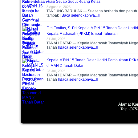
Hiasi Setiap Sudut Ruang Kelas
3 Agustus, 2026
TANJUNG BARULAK — Suasana berbeda dan penuh ge
tampak
[[Baca selengkapnya...]]
Fitri Evalius, S. Pd Kepala MTsN 15 Tanah Datar Hadiri
Kepala Madrasah (PKKM) Empat Tahunan
31 Juli, 2026
TANAH DATAR — Kepala Madrasah Tsanawiyah Neger
Tanah
[[Baca selengkapnya...]]
Kepala MTsN 15 Tanah Datar Hadiri Pembukaan PKK
di MAN 2 Tanah Datar
28 Juli, 2026
TANAH DATAR — Kepala Madrasah Tsanawiyah Neger
Tanah
[[Baca selengkapnya...]]
Alamat Kan
Telp. (07