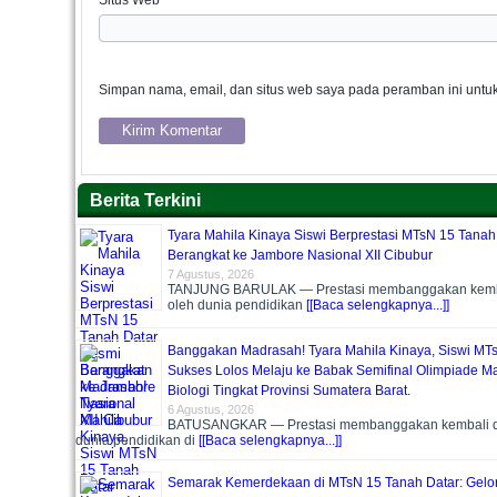
Situs Web
Simpan nama, email, dan situs web saya pada peramban ini untuk
Berita Terkini
Tyara Mahila Kinaya Siswi Berprestasi MTsN 15 Tanah
Berangkat ke Jambore Nasional XII Cibubur
7 Agustus, 2026
TANJUNG BARULAK — Prestasi membanggakan kemba
oleh dunia pendidikan
[[Baca selengkapnya...]]
Banggakan Madrasah! Tyara Mahila Kinaya, Siswi MT
Sukses Lolos Melaju ke Babak Semifinal Olimpiade Ma
Biologi Tingkat Provinsi Sumatera Barat.
6 Agustus, 2026
BATUSANGKAR — Prestasi membanggakan kembali di
dunia pendidikan di
[[Baca selengkapnya...]]
Semarak Kemerdekaan di MTsN 15 Tanah Datar: Gelo