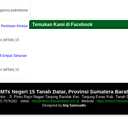
lora patriotisme
Temukan Kami di Facebook
 Penilaian Kinerja
i (MTsN) 15
M Empat Tahunan
i (MTsN) 15
.
MTs Negeri 15 Tanah Datar, Provinsi Sumatera Barat
tor : Jl. Pintu Rayo Nagari Tanjung Barulak Kec. Tanjung Emas Kab. Tanah 
52) 7576282 eMail :
info@mtsn15tanahdatar.sch.id
Website :
https://mtsn15tanahd
Designed by
Iing Samsudin
.