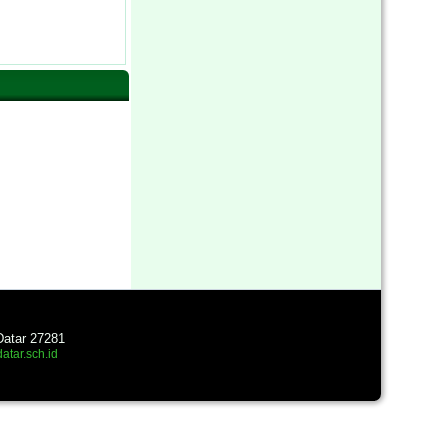
Datar 27281
atar.sch.id