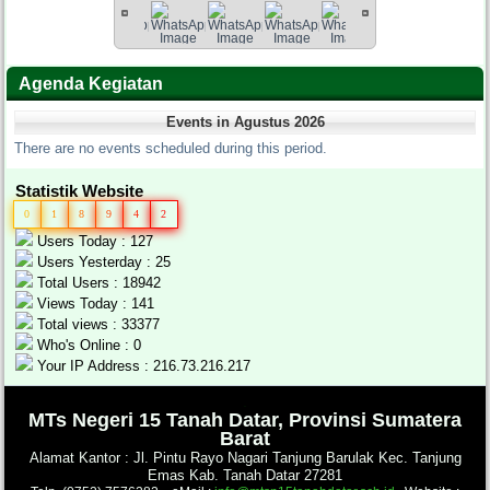
Agenda Kegiatan
Events in Agustus 2026
There are no events scheduled during this period.
Statistik Website
0
1
8
9
4
2
Users Today : 127
Users Yesterday : 25
Total Users : 18942
Views Today : 141
Total views : 33377
Who's Online : 0
Your IP Address : 216.73.216.217
.
MTs Negeri 15 Tanah Datar, Provinsi Sumatera
Barat
Alamat Kantor : Jl. Pintu Rayo Nagari Tanjung Barulak Kec. Tanjung
Emas Kab. Tanah Datar 27281