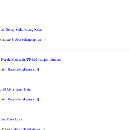
asi Setiap Sudut Ruang Kelas
e tampak
[[Baca selengkapnya...]]
erja Kepala Madrasah (PKKM) Empat Tahunan
anah
[[Baca selengkapnya...]]
di MAN 2 Tanah Datar
anah
[[Baca selengkapnya...]]
Usai Masa Libur
sah MTsN
[[Baca selengkapnya...]]