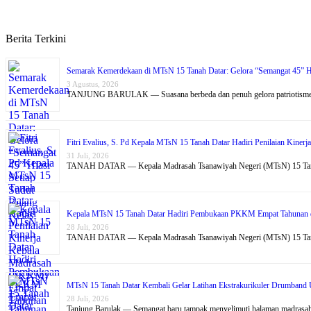
Berita Terkini
Semarak Kemerdekaan di MTsN 15 Tanah Datar: Gelora “Semangat 45” Hi
3 Agustus, 2026
TANJUNG BARULAK — Suasana berbeda dan penuh gelora patriotism
Fitri Evalius, S. Pd Kepala MTsN 15 Tanah Datar Hadiri Penilaian Kin
31 Juli, 2026
TANAH DATAR — Kepala Madrasah Tsanawiyah Negeri (MTsN) 15 T
Kepala MTsN 15 Tanah Datar Hadiri Pembukaan PKKM Empat Tahunan 
28 Juli, 2026
TANAH DATAR — Kepala Madrasah Tsanawiyah Negeri (MTsN) 15 T
MTsN 15 Tanah Datar Kembali Gelar Latihan Ekstrakurikuler Drumband 
28 Juli, 2026
Tanjung Barulak — Semangat baru tampak menyelimuti halaman madra