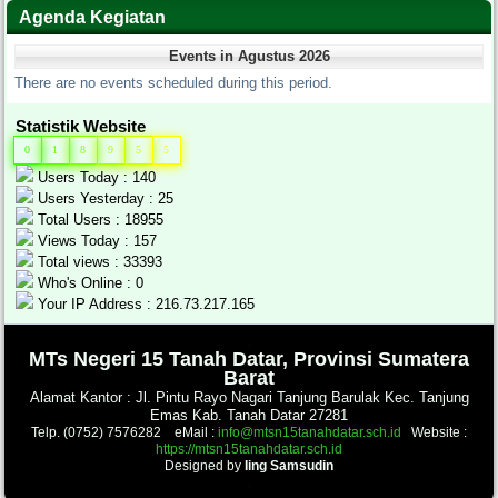
Agenda Kegiatan
Events in Agustus 2026
There are no events scheduled during this period.
Statistik Website
0
1
8
9
5
5
Users Today : 140
Users Yesterday : 25
Total Users : 18955
Views Today : 157
Total views : 33393
Who's Online : 0
Your IP Address : 216.73.217.165
.
MTs Negeri 15 Tanah Datar, Provinsi Sumatera
Barat
Alamat Kantor : Jl. Pintu Rayo Nagari Tanjung Barulak Kec. Tanjung
Emas Kab. Tanah Datar 27281
Telp. (0752) 7576282 eMail :
info@mtsn15tanahdatar.sch.id
Website :
https://mtsn15tanahdatar.sch.id
Designed by
Iing Samsudin
.